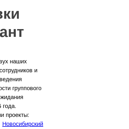
вки
ант
вух наших
сотрудников и
оведения
ости группового
ожидания
 года.
и проекты:
,
Новосибирский