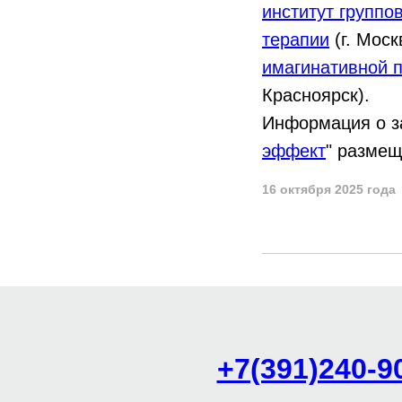
институт группо
терапии
(г. Моск
имагинативной 
Красноярск).
Информация о з
эффект
" размещ
16 октября 2025 года
+7(391)240-9