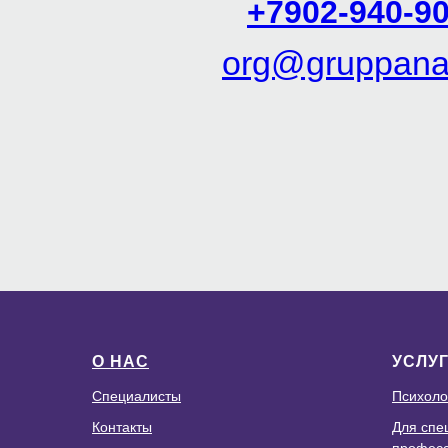
+7902-940-90
org@gruppanal
О НАС
УСЛУ
Специалисты
Психоло
Контакты
Для спе
профес