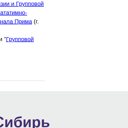
зии и Групповой
кататимно-
анала Прима
(г.
и "
Групповой
Сибирь