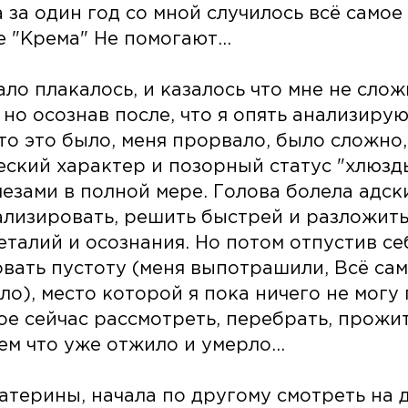
 за один год со мной случилось всё самое 
 "Крема" Не помогают...
ло плакалось, и казалось что мне не слож
 но осознав после, что я опять анализиру
что это было, меня прорвало, было сложно,
ческий характер и позорный статус "хлюзд
лезами в полной мере. Голова болела адск
ализировать, решить быстрей и разложить
еталий и осознания. Но потом отпустив себ
овать пустоту (меня выпотрашили, Всё сам
о), место которой я пока ничего не могу 
ое сейчас рассмотреть, перебрать, прожи
ем что уже отжило и умерло...
атерины, начала по другому смотреть на д