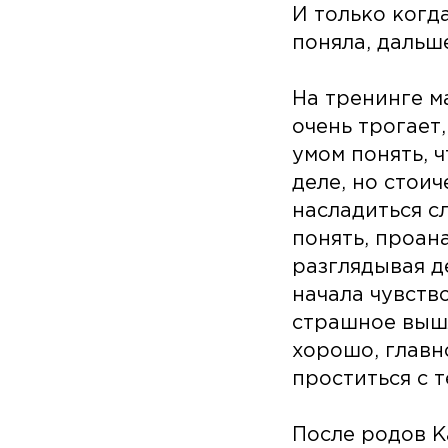
И только когда
поняла, дальше
На тренинге ма
очень трогает,
умом понять, 
деле, но стои
насладиться с
понять, проан
разглядывая д
начала чувств
страшное вышл
хорошо, главн
проститься с т
После родов К