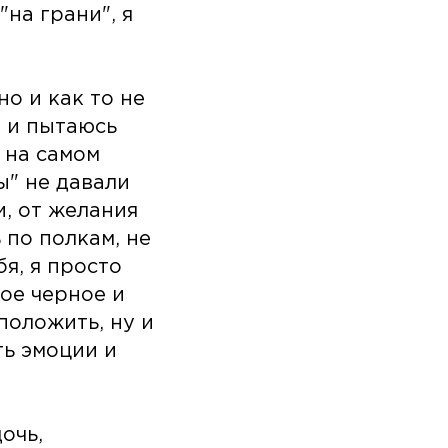
"на грани", я
но и как то не
ю и пытаюсь
 на самом
ы" не давали
и, от желания
 по полкам, не
я, я просто
ое черное и
положить, ну и
ть эмоции и
очь,