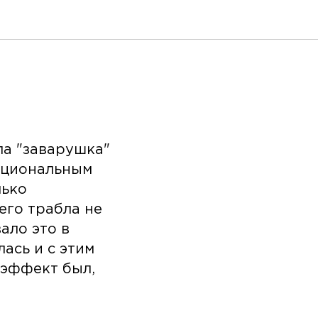
ла "заварушка"
рациональным
лько
его трабла не
ало это в
лась и с этим
 эффект был,