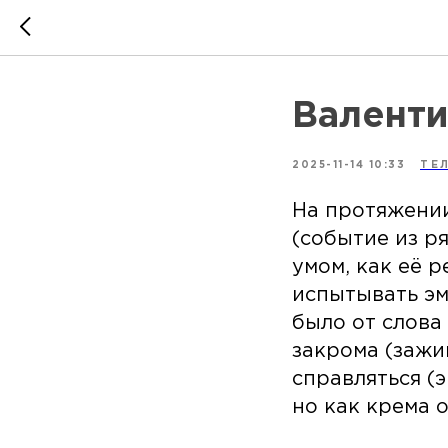
Валенти
2025-11-14 10:33
ТЕ
На протяжении
(событие из р
умом, как её р
испытывать эм
было от слова
закрома (зажим
справляться (
но как крема 